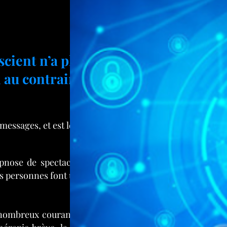
cient n’a plus
 au contraire!
messages, et est le siège
ypnose de spectacle que
des personnes font un peu
nombreux courant de la