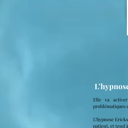
L’hypnose
Elle va active
problématiques d
L’hypnose Ericks
patient, et tend 