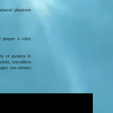
nément plusieurs
e propre à votre
te et gardera le
ient, travaillera
ssages eux-mêmes