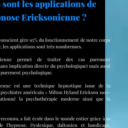
 sont les applications de
pnose Ericksonienne ?
conscient gère 95% du fonctionnement de notre corps
, les applications sont très nombreuses.
onienne permet de traiter des cas purement
sans implication directe du psychologique) mais aussi
 purement psychologique.
ienne est une technique hypnotique issue de la
e psychiatre américain « Milton Hyland Erickson 1901-
utionné la psychothérapie moderne ainsi que la
reconnu, a fait école dans le monde entier grâce à sa
de l'hypnose. Dyslexique, daltonien et handicapé,