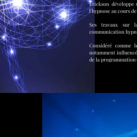
Erickson développe u
l'hypnose au cours de
Ses travaux sur l
communication hypnot
Considéré comme le
notamment influencé 
de la programmation-n