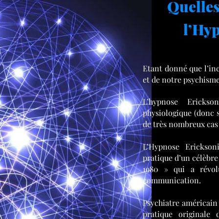
Quelles
l’Hy
Etant donné que l’in
et de notre psychisme
L’hypnose Ericks
physiologique (donc 
de très nombreux cas
L’Hypnose Erickson
pratique d’un célèbr
1980 » qui a révol
communication.
Psychiatre américain 
pratique originale 