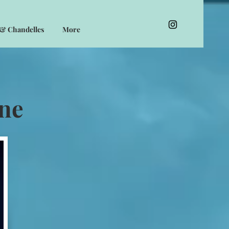
 & Chandelles
More
ne