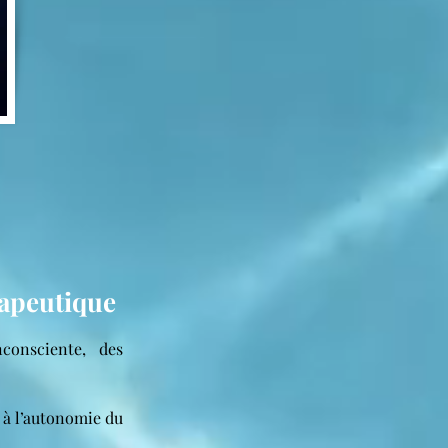
rapeutique
consciente, des
 à l’autonomie du