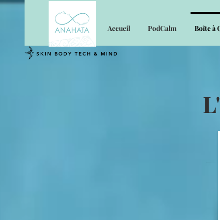
Accueil
PodCalm
Boîte à 
SKIN BODY TECH & MIND
L