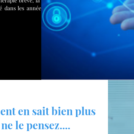
thérapie brève, la PNL «
é dans les années 1980
ent en sait bien plus
ne le pensez....