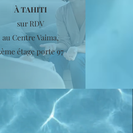
À TAHITI
sur RDV
au Centre Vaima,
3ème étage porte 97